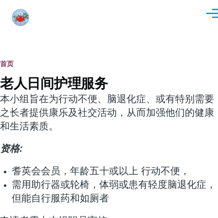
跳转到主要内容
菜
单
面
首页
老人日间护理服务
包
本小组旨在为行动不便、脑退化症、或有特别需要
屑
之长者提供康乐及社交活动，从而加强他们的健康
和生活素质。
资格:
耆英会会员，年龄五十或以上 行动不便，
需用助行器或轮椅，体弱或患有轻度脑退化症，
但能自行服药和如厕者