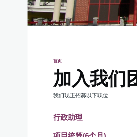
首页
面
加入我们
包
我们现正招募以下职位：
屑
行政助理
项目统筹(6个月)