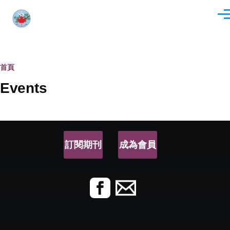
移至主內容
選
單
導
首頁
Events
航
2026
連
today
month
week
day
list
結
訂閱期刊
成為會員